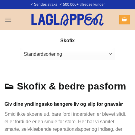
Fortsæt
✓ Sendes straks ✓ 500.000+ tilfredse kunder
til
indhold
Skofix
👟 Skofix & bedre pasform
Giv dine yndlingssko længere liv og slip for gnavsår
Smid ikke skoene ud, bare fordi indersiden er blevet slidt,
eller fordi de er en smule for store. Her har vi samlet
smarte, selvklæbende reparationslapper og indlæg, der