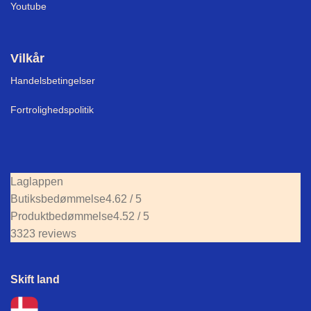
Youtube
Vilkår
Handelsbetingelser
Fortrolighedspolitik
Laglappen
Butiksbedømmelse
4.62 / 5
Produktbedømmelse
4.52 / 5
3323 reviews
Skift land