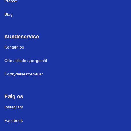
Press
e
varesiden
Blog
Kundeservice
Kontakt os
Ofte stillede spørgsmål
Fortrydelsesformular
Følg os
I
nstagram
Facebook