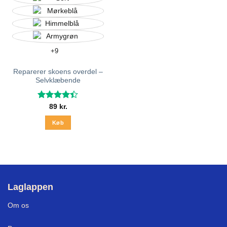
+9
Reparerer skoens overdel –
Selvklæbende
Vurderet
89
kr.
4.37
ud
af 5
Køb
Dette
vare
har
flere
varianter.
Laglappen
Mulighederne
kan
Om os
vælges
på