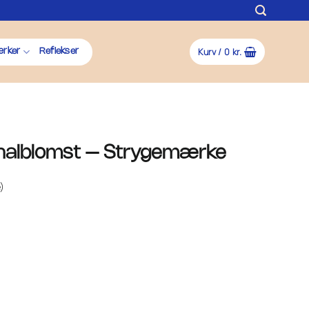
Kurv /
0
kr.
rker
Reflekser
nalblomst – Strygemærke
)