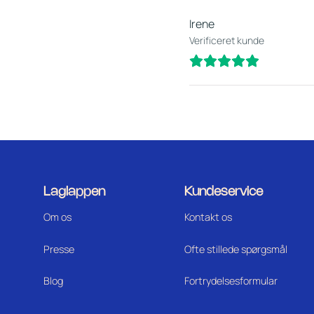
Irene
Verificeret kunde
Laglappen
Kundeservice
Om os
Kontakt os
Press
e
Ofte stillede spørgsmål
Blog
Fortrydelsesformular