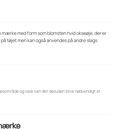
dette mærke med form som blomsten hvid okseøje, der er
st på tøjet men kan også anvendes på andre slags
lsesområde og vask kan det desuden blive nødvendigt at
emærke