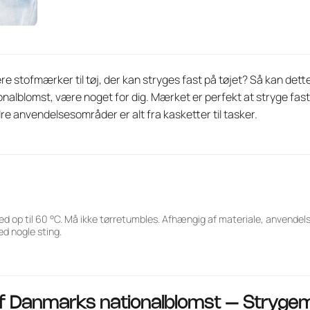
flere stofmærker til tøj, der kan stryges fast på tøjet? Så kan 
ionalblomst, være noget for dig. Mærket er perfekt at stryge fa
re anvendelsesområder er alt fra kasketter til tasker.
ed op til 60 °C. Må ikke tørretumbles. Afhængig af materiale, anvende
d nogle sting.
af
Danmarks nationalblomst – Stryg