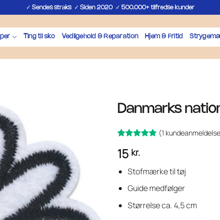
✓
✓
✓
Sendes straks
Siden 2020
500.000+ tilfredse kunder
per
Ting til sko
Vedligehold & Reparation
Hjem & Fritid
Strygemæ
Danmarks natio
(
1
kundeanmeldelse
Bedømt
1
15
kr.
som
ud
5
af 5 baseret
på
Stofmærke til tøj
kundebedømmelse
Guide medfølger
Størrelse ca. 4,5 cm