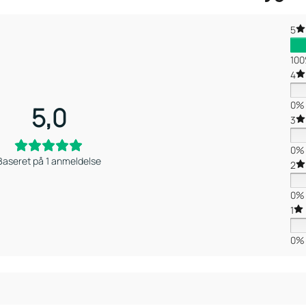
5
10
4
0%
5,0
3
0%
Baseret på 1 anmeldelse
2
0%
1
0%