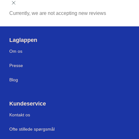
Currently, we are not accepting new reviews
Laglappen
Om os
Press
e
Blog
Kundeservice
Kontakt os
Ofte stillede spørgsmål