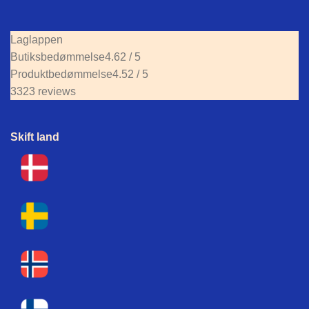
Laglappen
Butiksbedømmelse
4.62 / 5
Produktbedømmelse
4.52 / 5
3323 reviews
Skift land