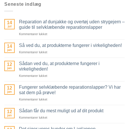
Seneste indlæg
Reparation af dunjakke og overtøj uden strygejern –
14
jul
guide til selvklæbende reparationslapper
til
Kommentarer lukket
Reparation
af
Så ved du, at produkterne fungerer i virkeligheden!
14
dunjakke
jan
til
Kommentarer lukket
og
Så
overtøj
ved
Sådan ved du, at produkterne fungerer i
uden
12
du,
jan
strygejern
virkeligheden!
at
–
til
Kommentarer lukket
produkterne
guide
Sådan
fungerer
til
ved
i
Fungerer selvklæbende reparationslapper? Vi har
12
selvklæbende
du,
virkeligheden!
jan
sat dem på prøve!
reparationslapper
at
til
Kommentarer lukket
produkterne
Fungerer
fungerer
selvklæbende
i
Sådan får du mest muligt ud af dit produkt
12
reparationslapper?
virkeligheden!
jan
til
Kommentarer lukket
Vi
Sådan
har
får
Det siger vores kunder om Laglappen
sat