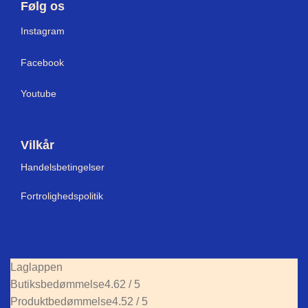
Følg os
I
nstagram
Facebook
Youtube
Vilkår
Handelsbetingelser
Fortrolighedspolitik
Laglappen
Butiksbedømmelse
4.62 / 5
Produktbedømmelse
4.52 / 5