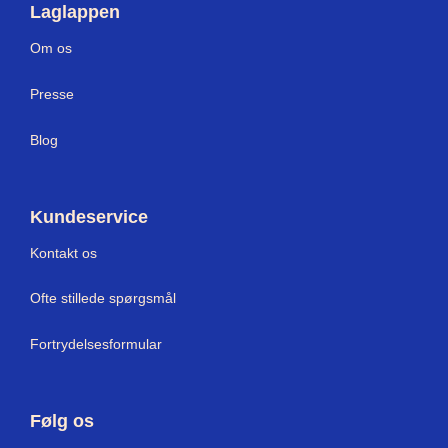
reparationslapper
til
Laglappen
dit
materiale
Om os
Press
e
Blog
Kundeservice
Kontakt os
Ofte stillede spørgsmål
Fortrydelsesformular
Følg os