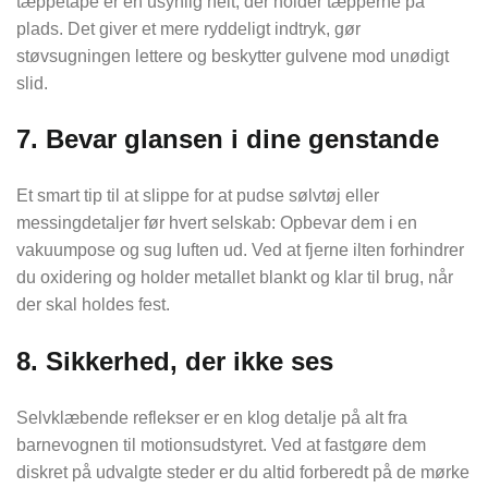
tæppetape er en usynlig helt, der holder tæpperne på
plads. Det giver et mere ryddeligt indtryk, gør
støvsugningen lettere og beskytter gulvene mod unødigt
slid.
7. Bevar glansen i dine genstande
Et smart tip til at slippe for at pudse sølvtøj eller
messingdetaljer før hvert selskab: Opbevar dem i en
vakuumpose og sug luften ud. Ved at fjerne ilten forhindrer
du oxidering og holder metallet blankt og klar til brug, når
der skal holdes fest.
8. Sikkerhed, der ikke ses
Selvklæbende reflekser er en klog detalje på alt fra
barnevognen til motionsudstyret. Ved at fastgøre dem
diskret på udvalgte steder er du altid forberedt på de mørke