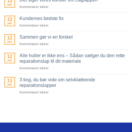
12
du
jan
dem
til
Kommentarer lukket
mest
på
Det
muligt
prøve!
siger
Kundernes bedste fix
ud
12
vores
jan
af
til
Kommentarer lukket
kunder
dit
Kundernes
om
produkt
bedste
Sammen gør vi en forskel
Laglappen
12
fix
jan
til
Kommentarer lukket
Sammen
gør
Alle huller er ikke ens – Sådan vælger du den rette
12
vi
jan
reparationslap til dit materiale
en
til
Kommentarer lukket
forskel
Alle
huller
3 ting, du bør vide om selvklæbende
12
er
jan
reparationslapper
ikke
til
Kommentarer lukket
ens
3
–
ting,
Sådan
du
vælger
bør
du
vide
den
om
rette
selvklæbende
reparationslap