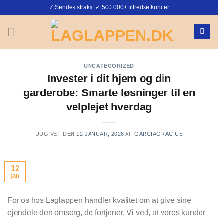
Fortsæt
✓ Sendes straks ✓ 500.000+ tilfredse kunder
til
indhold
UNCATEGORIZED
Invester i dit hjem og din
garderobe: Smarte løsninger til en
velplejet hverdag
UDGIVET DEN
12 JANUAR, 2026
AF
GARCIAGRACIUS
12
jan
For os hos Laglappen handler kvalitet om at give sine
ejendele den omsorg, de fortjener. Vi ved, at vores kunder