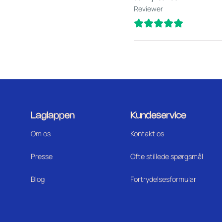
Reviewer
Laglappen
Kundeservice
Om os
Kontakt os
Press
e
Ofte stillede spørgsmål
Blog
Fortrydelsesformular