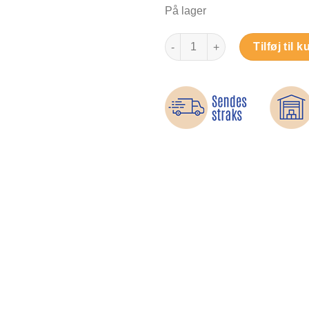
På lager
Værktøj til armbåndsur - Bånds
Tilføj til k