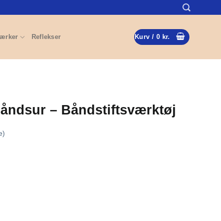
ærker
Reflekser
Kurv /
0
kr.
båndsur – Båndstiftsværktøj
e)