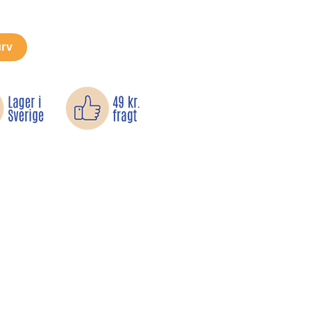
tiftsværktøj antal
urv