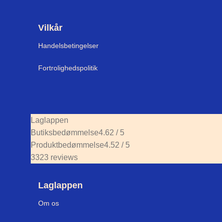
Vilkår
Handelsbetingelser
Fortrolighedspolitik
Laglappen
Butiksbedømmelse
4.62 / 5
Produktbedømmelse
4.52 / 5
3323 reviews
Laglappen
Om os