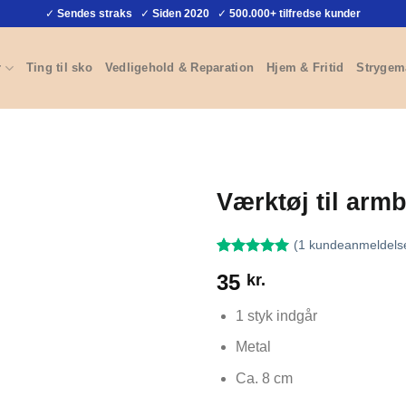
✓
Sendes straks
✓
Siden 2020
✓
500.000+ tilfredse kunder
r
Ting til sko
Vedligehold & Reparation
Hjem & Fritid
Strygem
Værktøj til arm
(
1
kundeanmeldels
Bedømt
1
35
kr.
som
5
ud
af 5 baseret
på
1 styk indgår
kundebedømmelse
Metal
Ca. 8 cm