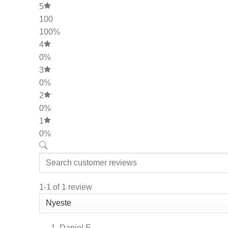
5
100
100%
4
0%
3
0%
2
0%
1
0%
1-1 of 1 review
Daniel E.