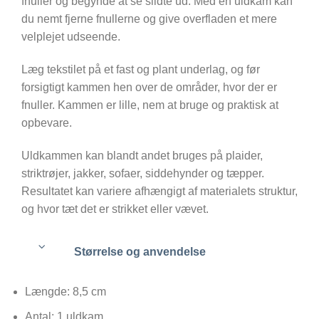
fnuller og begynde at se slidte ud. Med en uldkam kan
du nemt fjerne fnullerne og give overfladen et mere
velplejet udseende.
Læg tekstilet på et fast og plant underlag, og før
forsigtigt kammen hen over de områder, hvor der er
fnuller. Kammen er lille, nem at bruge og praktisk at
opbevare.
Uldkammen kan blandt andet bruges på plaider,
striktrøjer, jakker, sofaer, siddehynder og tæpper.
Resultatet kan variere afhængigt af materialets struktur,
og hvor tæt det er strikket eller vævet.
Størrelse og anvendelse
Længde: 8,5 cm
Antal: 1 uldkam