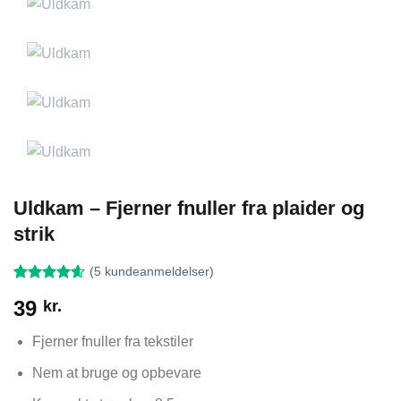
Uldkam – Fjerner fnuller fra plaider og
strik
(
5
kundeanmeldelser)
Bedømt
5
39
kr.
som
4.6
ud af 5
baseret på
Fjerner fnuller fra tekstiler
kundebedømmelser
Nem at bruge og opbevare