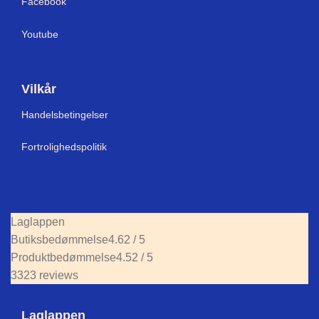
Facebook
Youtube
Vilkår
Handelsbetingelser
Fortrolighedspolitik
Laglappen
Butiksbedømmelse
4.62 / 5
Produktbedømmelse
4.52 / 5
3323 reviews
Laglappen