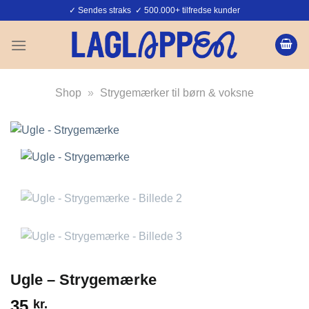
Fortsæt
✓ Sendes straks ✓ 500.000+ tilfredse kunder
til
indhold
Shop
»
Strygemærker til børn & voksne
Ugle – Strygemærke
35
kr.