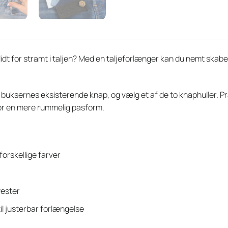
idt for stramt i taljen? Med en taljeforlænger kan du nemt skab
buksernes eksisterende knap, og vælg et af de to knaphuller. Pr
for en mere rummelig pasform.
forskellige farver
yester
til justerbar forlængelse