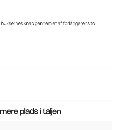
r buksernes knap gennem et af forlängerens to
ere plads i taljen