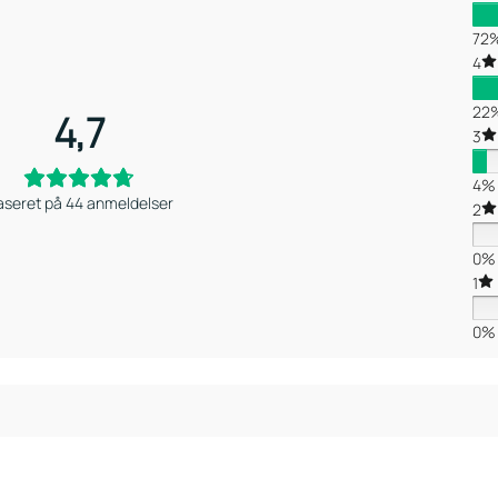
72
4
22
4,7
3
4%
aseret på 44 anmeldelser
2
0%
1
0%