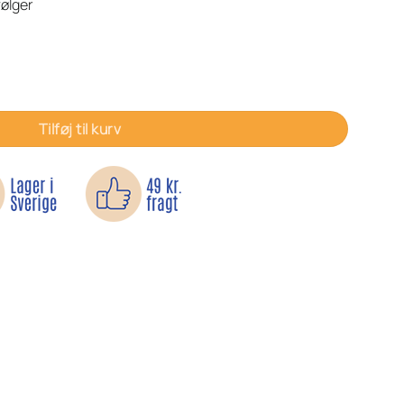
følger
mere plads i taljen antal
Tilføj til kurv