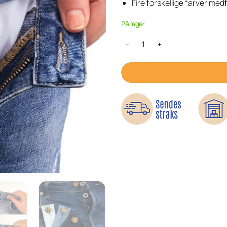
Fire forskellige farver med
På lager
Taljeforlængere – giver bukserne 