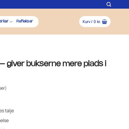
Kurv /
0
kr.
rker
Reflekser
– giver bukserne mere plads i
ser)
s talje
gelse