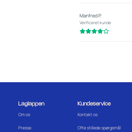
Manfred P.
Verificeret kunde
Laglappen
Kundeservice
Om os
Kontakt os
Press
e
Ofte stillede spørgsmål