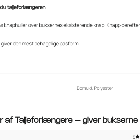
du taljeforlængeren
ns knaphuller over buksernes eksisterende knap. Knapp derefte
r giver den mest behagelige pasform.
Bomuld, Polyester
r af
Taljeforlængere – giver bukserne m
5