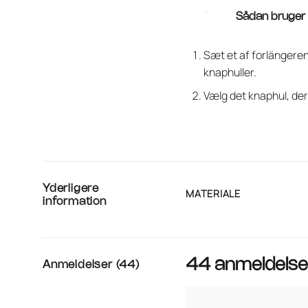
Sådan bruger 
Sæt et af forlängere
knaphuller.
Vælg det knaphul, de
Yderligere
MATERIALE
information
44 anmeldelse
Anmeldelser (44)