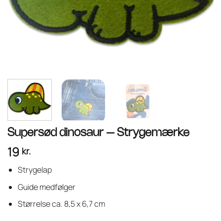
Supersød dinosaur – Strygemærke
19
kr.
Strygelap
Guide medfølger
Størrelse ca. 8,5 x 6,7 cm