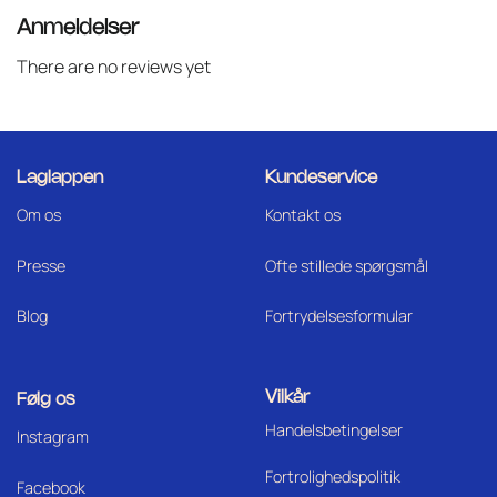
Anmeldelser
There are no reviews yet
Laglappen
Kundeservice
Om os
Kontakt os
Press
e
Ofte stillede spørgsmål
Blog
Fortrydelsesformular
Vilkår
Følg os
Handelsbetingelser
I
nstagram
Fortrolighedspolitik
Facebook