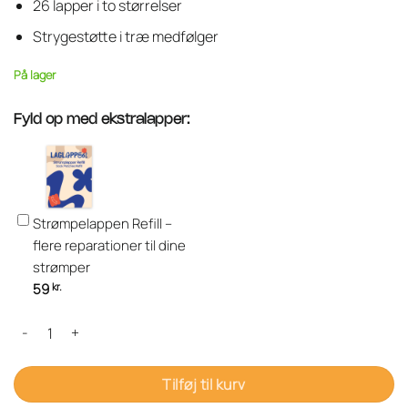
26 lapper i to størrelser
Strygestøtte i træ medfølger
På lager
Fyld op med ekstralapper:
Strømpelappen Refill –
flere reparationer til dine
strømper
59
kr.
Strømpelappen – reparér huller i strømper på et øjeblik antal
Tilføj til kurv