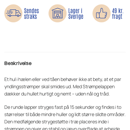
Beskrivelse
Et hul i hælen eller ved tåen behøver ikke at bety, at et par
yndlingsstrømper skal smides ud. Med Strømpelappen
dækker du hullet hurtigt og nemt – uden nål og tråd.
De runde lapper stryges fast på 15 sekunder og findes i to
størrelser til både mindre huller og lidt større slidte områder.
Den medfølgende strygestøtte i træ placeres inde i
strømpen og giver en stabil og jævn overflade at arbejde