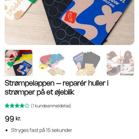
Strømpelappen – reparér huller i
strømper på et øjeblik
(
1
kundeanmeldelse)
Bedømt
1
99
kr.
som
4
ud af 5
baseret
Stryges fast på 15 sekunder
på
kundebedømmelse