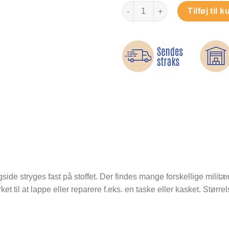
Stjerne militæremblem - Stryg
Tilføj til k
gside stryges fast på stoffet. Der findes mange forskellige mili
ket til at lappe eller reparere f.eks. en taske eller kasket. Størr