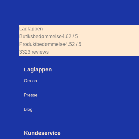
Laglappen
Butiksbedømmelse
4.62 / 5
Produktbedømmelse
4.52 / 5
3323 reviews
Laglappen
Om os
Press
e
Blog
Kundeservice