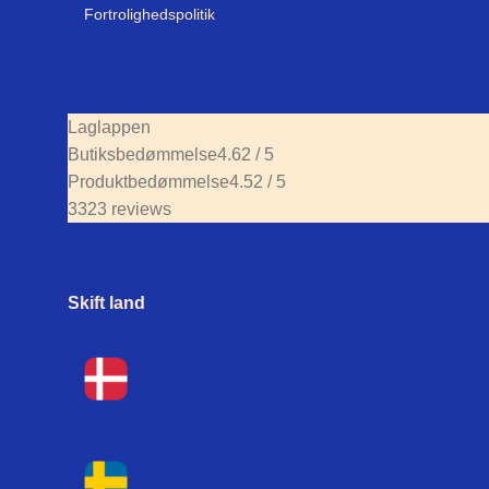
Fortrolighedspolitik
Laglappen
Butiksbedømmelse
4.62 / 5
Produktbedømmelse
4.52 / 5
3323 reviews
Skift land