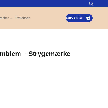
ærker
Reflekser
Kurv /
0
kr.
remblem – Strygemærke