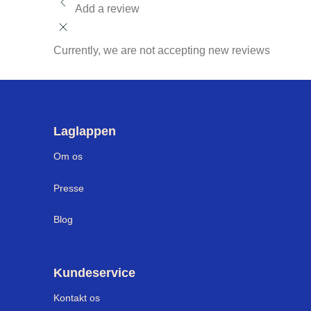
Add a review
Currently, we are not accepting new reviews
Laglappen
Om os
Press
e
Blog
Kundeservice
Kontakt os