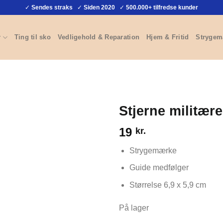
✓
Sendes straks
✓
Siden 2020
✓
500.000+ tilfredse kunder
r
Ting til sko
Vedligehold & Reparation
Hjem & Fritid
Strygem
Stjerne militæ
19
kr.
Strygemærke
Guide medfølger
Størrelse 6,9 x 5,9 cm
På lager