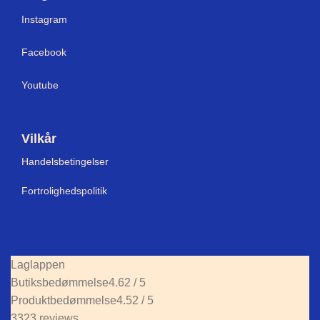
I
nstagram
Facebook
Youtube
Vilkår
Handelsbetingelser
Fortrolighedspolitik
Laglappen
Butiksbedømmelse
4.62 / 5
Produktbedømmelse
4.52 / 5
3323 reviews