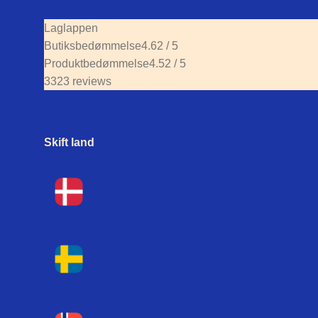
Laglappen
Butiksbedømmelse
4.62 / 5
Produktbedømmelse
4.52 / 5
3323 reviews
Skift land