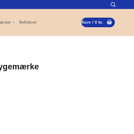
ærker
Reflekser
Kurv /
0
kr.
trygemærke