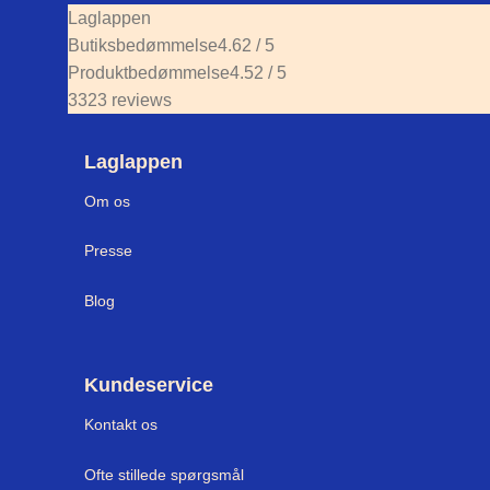
Laglappen
Butiksbedømmelse
4.62 / 5
Produktbedømmelse
4.52 / 5
3323 reviews
Laglappen
Om os
Press
e
Blog
Kundeservice
Kontakt os
Ofte stillede spørgsmål