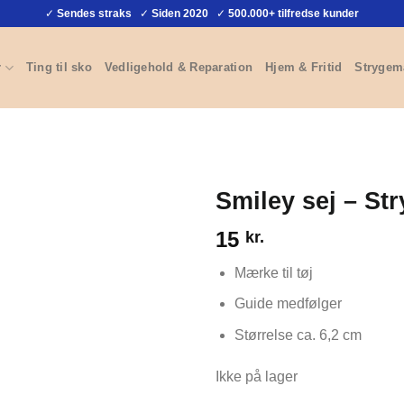
✓
Sendes straks
✓
Siden 2020
✓
500.000+ tilfredse kunder
r
Ting til sko
Vedligehold & Reparation
Hjem & Fritid
Strygem
Smiley sej – S
15
kr.
Mærke til tøj
Guide medfølger
Størrelse ca. 6,2 cm
Ikke på lager