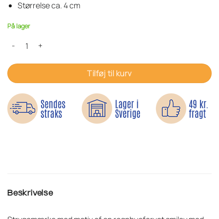
Størrelse ca. 4 cm
På lager
Smiley regnbuefarvet - Strygemærke antal
Tilføj til kurv
Beskrivelse