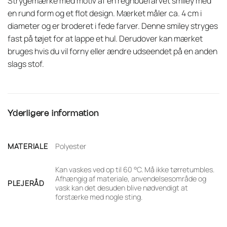
Strygemærke med motiv af en regnbuefarvet smiley med
en rund form og et flot design. Mærket måler ca. 4 cm i
diameter og er broderet i fede farver. Denne smiley stryges
fast på tøjet for at lappe et hul. Derudover kan mærket
bruges hvis du vil forny eller ændre udseendet på en anden
slags stof.
Yderligere information
MATERIALE
Polyester
Kan vaskes ved op til 60 °C. Må ikke tørretumbles.
Afhængig af materiale, anvendelsesområde og
PLEJERÅD
vask kan det desuden blive nødvendigt at
forstærke med nogle sting.