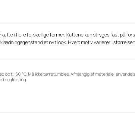
te i flere forskellige former. Kattene kan stryges fast på forskel
beklædningsgenstand et nyt look. Hvert motiv varierer i størrels
ed op til 60 °C. Må ikke tørretumbles. Afhængig af materiale, anvende
d nogle sting.