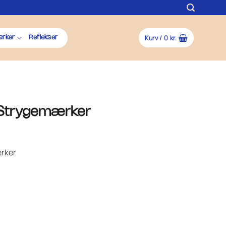
Kurv /
0
kr.
rker
Reflekser
 Strygemærker
ærker
tal