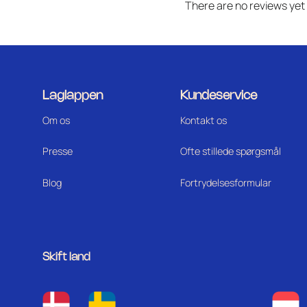
There are no reviews yet
Laglappen
Kundeservice
Om os
Kontakt os
Press
e
Ofte stillede spørgsmål
Blog
Fortrydelsesformular
Skift land