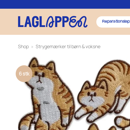
Fortsæt
til
indhold
Reparationslap
Shop
»
Strygemærker til børn & voksne
6 stk