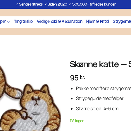
✓
✓
✓
Sendes straks
Siden 2020
500.000+ tilfredse kunder
per
Ting til sko
Vedligehold & Reparation
Hjem & Fritid
Strygemæ
Skønne katte –
95
kr.
Pakke med flere strygem
Strygeguide medfølger
Størrelse ca. 4-6 cm
På lager
Skønne katte - Strygemærker an