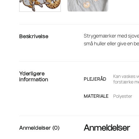
Strygemærker med sjove kat
Beskrivelse
små huller eller give en 
Yderligere
Kan vaskes v
PLEJERÅD
information
forstærke me
MATERIALE
Polyester
Anmeldelser
Anmeldelser (0)