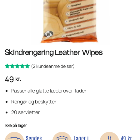
Skindrengøring Leather Wipes
(
2
kundeanmeldelser)
Bedømt
2
49
kr.
som
ud
5
af 5 baseret
på
Passer alle glatte læderoverflader
kundebedømmelser
Rengør og beskytter
20 servietter
Ikke på lager