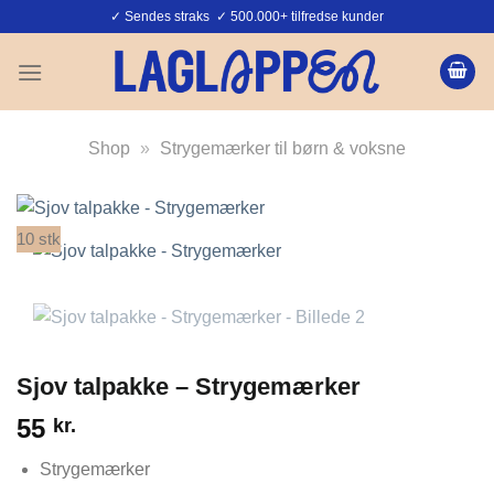
Fortsæt
✓ Sendes straks ✓ 500.000+ tilfredse kunder
til
indhold
Shop
»
Strygemærker til børn & voksne
10 stk
Sjov talpakke – Strygemærker
55
kr.
Strygemærker