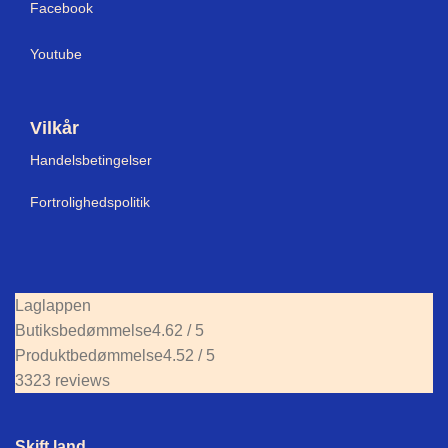
Facebook
Youtube
Vilkår
Handelsbetingelser
Fortrolighedspolitik
Laglappen
Butiksbedømmelse
4.62 / 5
Produktbedømmelse
4.52 / 5
3323 reviews
Skift land