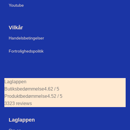
Youtube
Vilkår
Handelsbetingelser
Fortrolighedspolitik
Laglappen
Butiksbedømmelse
4.62 / 5
Produktbedømmelse
4.52 / 5
3323 reviews
Laglappen