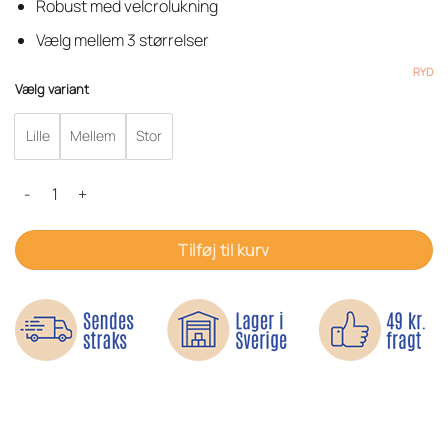
139 kr.
Robust med velcrolukning
Vælg mellem 3 størrelser
RYD
Vælg variant
Lille
Mellem
Stor
Signalblokerende Faraday-pose – Til mobil og elektronik antal
Tilføj til kurv