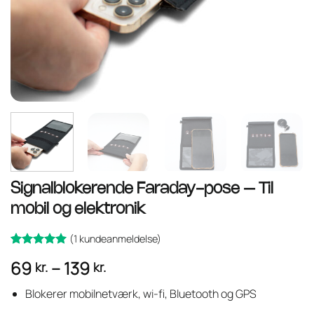
Signalblokerende Faraday-pose – Til
mobil og elektronik
(
1
kundeanmeldelse)
Bedømt
1
Prisinterval:
69
–
139
kr.
kr.
som
ud
5
69 kr.
af 5 baseret
på
Blokerer mobilnetværk, wi-fi, Bluetooth og GPS
til
kundebedømmelse