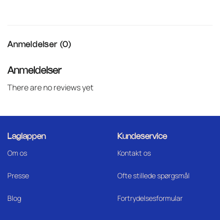
Anmeldelser (0)
Anmeldelser
There are no reviews yet
Laglappen
Kundeservice
Om os
Kontakt os
Press
e
Ofte stillede spørgsmål
Blog
Fortrydelsesformular