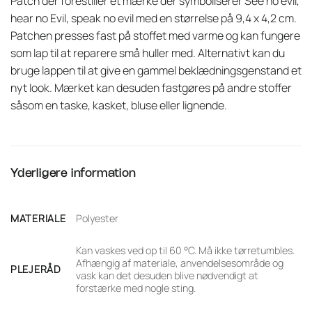
Patch der forestiller et mærke der symboliserer See no evil,
hear no Evil, speak no evil med en størrelse på 9,4 x 4,2 cm.
Patchen presses fast på stoffet med varme og kan fungere
som lap til at reparere små huller med. Alternativt kan du
bruge lappen til at give en gammel beklædningsgenstand et
nyt look. Mærket kan desuden fastgøres på andre stoffer
såsom en taske, kasket, bluse eller lignende.
Yderligere information
MATERIALE
Polyester
Kan vaskes ved op til 60 °C. Må ikke tørretumbles.
Afhængig af materiale, anvendelsesområde og
PLEJERÅD
vask kan det desuden blive nødvendigt at
forstærke med nogle sting.