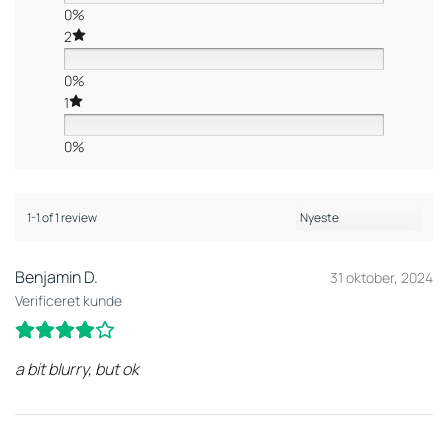
0%
2
0%
1
0%
1-1 of 1 review
Benjamin D.
31 oktober, 2024
Verificeret kunde
a bit blurry, but ok