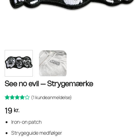
See no evil – Strygemærke
(
1
kundeanmeldelse)
Bedømt
1
19
kr.
som
4
ud af 5
baseret
Iron-on patch
på
kundebedømmelse
Strygeguide medfølger