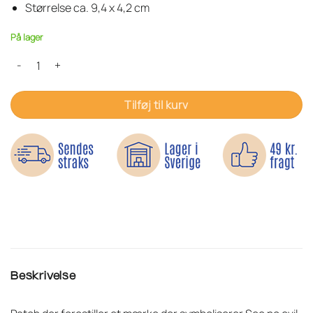
Størrelse ca. 9,4 x 4,2 cm
På lager
See no evil - Strygemærke antal
Tilføj til kurv
Beskrivelse