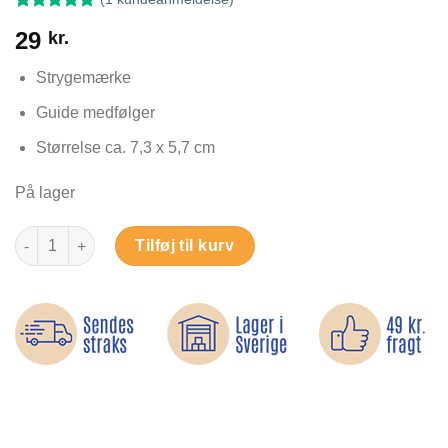
Bedømt
1
29
kr.
som
5
ud
af 5 baseret
på
Strygemærke
kundebedømmelse
Guide medfølger
Størrelse ca. 7,3 x 5,7 cm
På lager
Rød brandbil med stige - Strygemærke antal
Tilføj til kurv