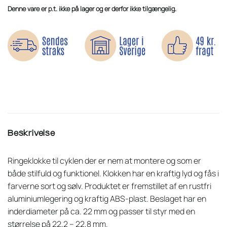
på
Denne vare er p.t. ikke på lager og er derfor ikke tilgængelig.
kundebedømmelse
Beskrivelse
Ringeklokke til cyklen der er nem at montere og som er
både stilfuld og funktionel. Klokken har en kraftig lyd og fås i
farverne sort og sølv. Produktet er fremstillet af en rustfri
aluminiumlegering og kraftig ABS-plast. Beslaget har en
inderdiameter på ca. 22 mm og passer til styr med en
størrelse på 22,2 – 22,8 mm.