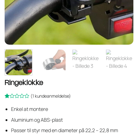
Ringeklokke
(
1
kundeanmeldelse)
Bedømt
1
som
Enkel at montere
1
Aluminium og ABS-plast
ud
af
5
Passer til styr med en diameter på 22,2 – 22,8 mm
baseret