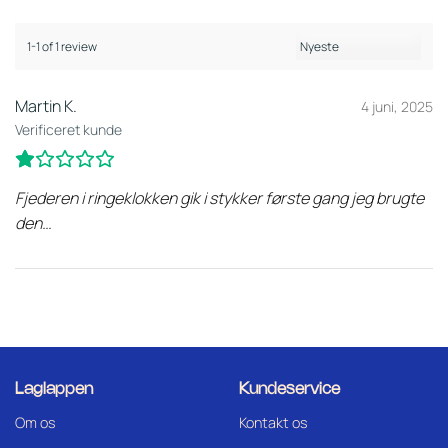
1-1 of 1 review
Martin K.
4 juni, 2025
Verificeret kunde
Fjederen i ringeklokken gik i stykker første gang jeg brugte
den…
Laglappen
Kundeservice
Om os
Kontakt os