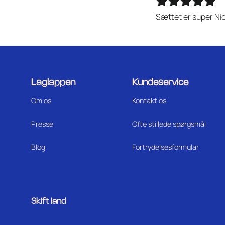
Sættet er super Nic
Laglappen
Kundeservice
Om os
Kontakt os
Press
e
Ofte stillede spørgsmål
Blog
Fortrydelsesformular
Skift land