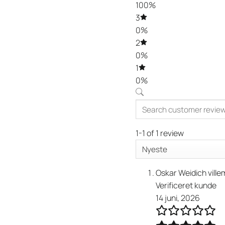
100%
3
0%
2
0%
1
0%
1-1 of 1 review
Oskar Weidich vill
Verificeret kunde
14 juni, 2026