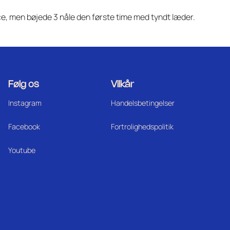
e, men bøjede 3 nåle den første time med tyndt læder.
Følg os
Vilkår
Instagram
Handelsbetingelser
Facebook
Fortrolighedspolitik
Youtube