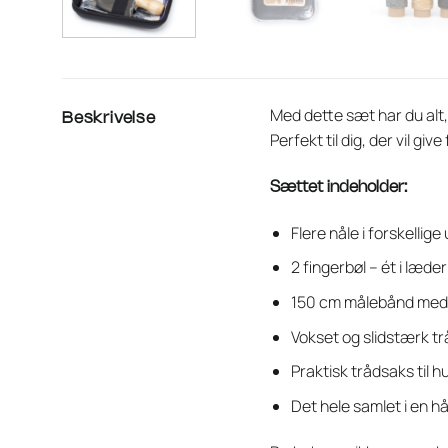
Med dette sæt har du alt,
Beskrivelse
Perfekt til dig, der vil gi
Sættet indeholder:
Flere nåle i forskellig
2 fingerbøl – ét i læde
150 cm målebånd med
Vokset og slidstærk tr
Praktisk trådsaks til h
Det hele samlet i en 