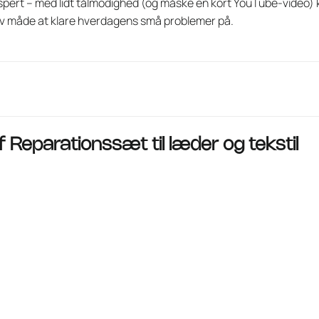
pert – med lidt tålmodighed (og måske en kort YouTube-video) k
ov måde at klare hverdagens små problemer på.
af
Reparationssæt til læder og tekstil