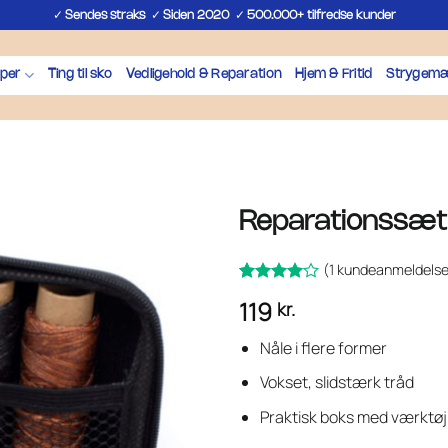
✓
✓
✓
Sendes straks
Siden 2020
500.000+ tilfredse kunder
per
Ting til sko
Vedligehold & Reparation
Hjem & Fritid
Strygemæ
Reparationssæt t
(
1
kundeanmeldelse
Bedømt
1
119
kr.
som
4
ud af 5
baseret
Nåle i flere former
på
kundebedømmelse
Vokset, slidstærk tråd
Praktisk boks med værktøj