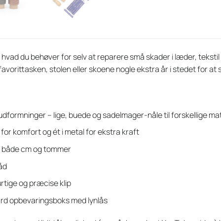
 hvad du behøver for selv at reparere små skader i læder, tekstil 
ve favorittasken, stolen eller skoene nogle ekstra år i stedet for a
e udformninger – lige, buede og sadelmager-nåle til forskellige mat
r for komfort og ét i metal for ekstra kraft
 både cm og tommer
åd
urtige og præcise klip
hård opbevaringsboks med lynlås