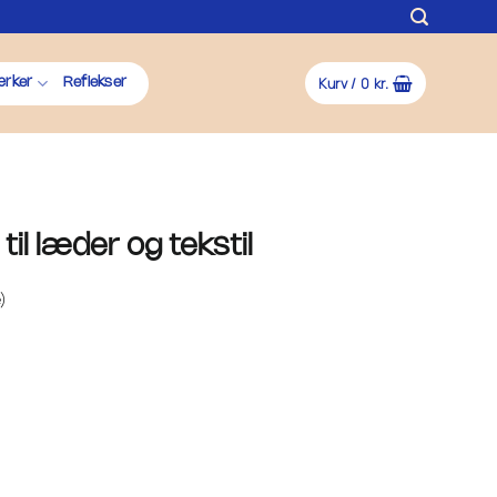
Kurv /
0
kr.
rker
Reflekser
il læder og tekstil
)