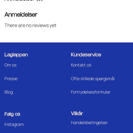
Anmeldelser
There are no reviews yet
Laglappen
Kundeservice
Om os
Kontakt os
Press
e
Ofte stillede spørgsmål
Blog
Fortrydelsesformular
Vilkår
Følg os
Handelsbetingelser
I
nstagram