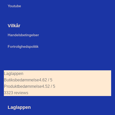
Youtube
Vilkår
Handelsbetingelser
Fortrolighedspolitik
Laglappen
Butiksbedømmelse
4.62 / 5
Produktbedømmelse
4.52 / 5
3323 reviews
Laglappen