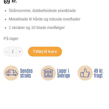
69
kr.
som
4
ud af 5
baseret
Skånsomme, dobbeltsidede plastblade
på
kundebedømmelser
Metalblade til hårde og robuste overflader
1 skraber og 10 blade medfølger
På lager
Rengøringsskraber – Til lim, maling og genstridige rester antal
Tilføj til kurv