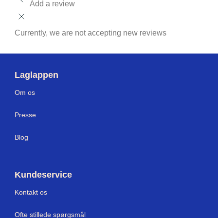
Add a review
Currently, we are not accepting new reviews
Laglappen
Om os
Press
e
Blog
Kundeservice
Kontakt os
Ofte stillede spørgsmål