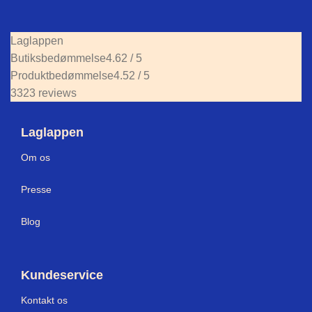
Laglappen
Butiksbedømmelse
4.62 / 5
Produktbedømmelse
4.52 / 5
3323 reviews
Laglappen
Om os
Press
e
Blog
Kundeservice
Kontakt os