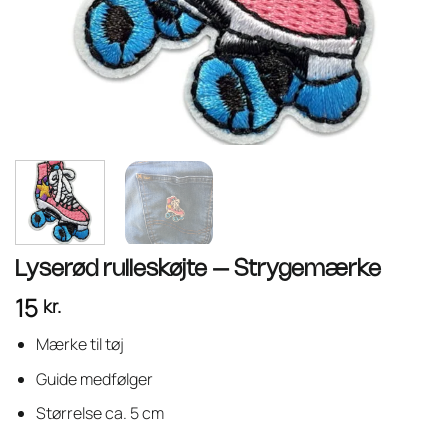
Lyserød rulleskøjte – Strygemærke
15
kr.
Mærke til tøj
Guide medfølger
Størrelse ca. 5 cm