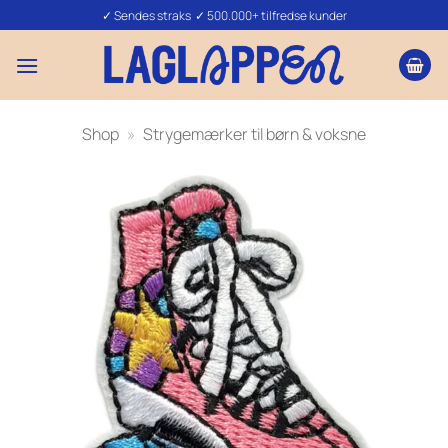
Fortsæt
✓ Sendes straks ✓ 500.000+ tilfredse kunder
til
indhold
Shop
»
Strygemærker til børn & voksne