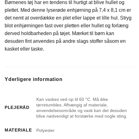
Børnenes tøj har en tendens til hurtigt at blive hullet og
plettet. Med denne lyserøde enhjørning på 7,4 x 8,1 cm er
det nemt at overdække en plet eller lappe et lille hul. Stryg
blot enhjørningen fast over pletten eller hullet og forlæng
derved holdbarheden på tøjet. Mærket til børn kan
desuden fint anvendes på andre slags stoffer såsom en
kasket eller taske.
Yderligere information
Kan vaskes ved op til 60 °C. Må ikke
tørretumbles. Afhængig af materiale,
PLEJERÅD
anvendelsesområde og vask kan det desuden
blive nødvendigt at forstærke med nogle sting.
MATERIALE
Polyester