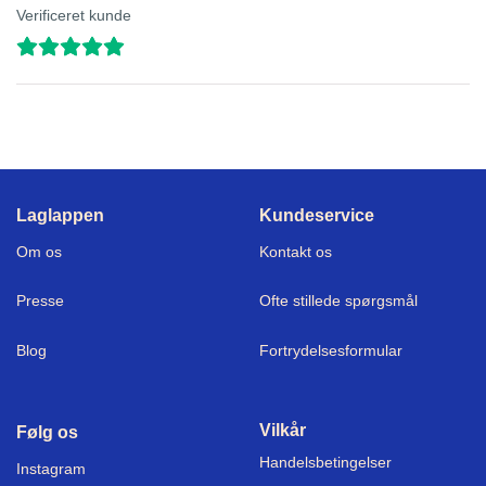
Verificeret kunde
Laglappen
Kundeservice
Om os
Kontakt os
Press
e
Ofte stillede spørgsmål
Blog
Fortrydelsesformular
Vilkår
Følg os
Handelsbetingelser
I
nstagram