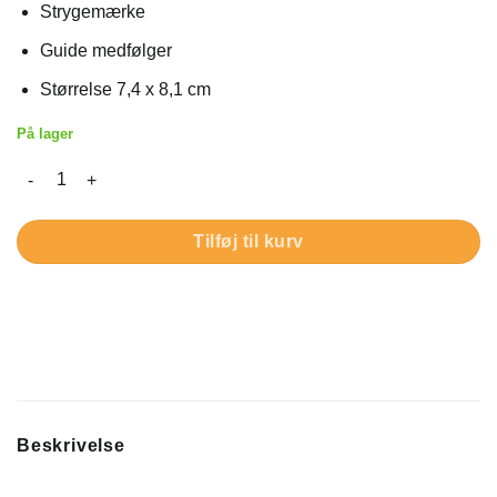
på
Strygemærke
kundebedømmelser
Guide medfølger
Størrelse 7,4 x 8,1 cm
På lager
Lyserød enhjørning - Strygemærke antal
Tilføj til kurv
Beskrivelse