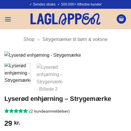
Fortsæt
✓ Sendes straks ✓ 500.000+ tilfredse kunder
til
indhold
Shop
»
Strygemærker til børn & voksne
Lyserød enhjørning – Strygemærke
(
2
kundeanmeldelser)
Bedømt
2
29
kr.
som
ud
5
af 5 baseret