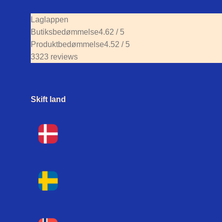
Laglappen
Butiksbedømmelse
4.62 / 5
Produktbedømmelse
4.52 / 5
3323 reviews
Skift land