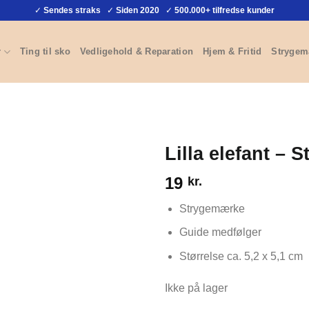
✓
Sendes straks
✓
Siden 2020
✓
500.000+ tilfredse kunder
r
Ting til sko
Vedligehold & Reparation
Hjem & Fritid
Strygem
Lilla elefant –
19
kr.
Strygemærke
Guide medfølger
Størrelse ca. 5,2 x 5,1 cm
Ikke på lager