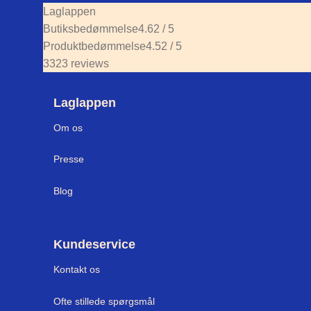
Laglappen
Butiksbedømmelse
4.62 / 5
Produktbedømmelse
4.52 / 5
3323 reviews
Laglappen
Om os
Press
e
Blog
Kundeservice
Kontakt os
Ofte stillede spørgsmål