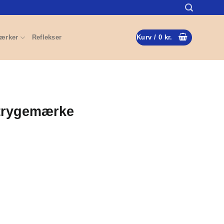
ærker
Reflekser
Kurv /
0
kr.
 Strygemærke