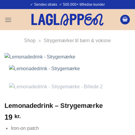
Fortsæt
✓ Sendes straks ✓ 500.000+ tilfredse kunder
til
indhold
Shop
»
Strygemærker til børn & voksne
Lemonadedrink – Strygemærke
19
kr.
Iron-on patch