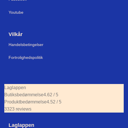
Youtube
Vilkår
Handelsbetingelser
Fortrolighedspolitik
Laglappen
Butiksbedømmelse
4.62 / 5
Produktbedømmelse
4.52 / 5
3323 reviews
Laglappen