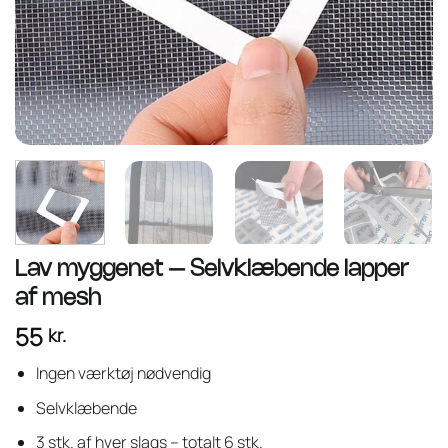
Lav myggenet – Selvklæbende lapper
af mesh
55
kr.
Ingen værktøj nødvendig
Selvklæbende
3 stk. af hver slags – totalt 6 stk.