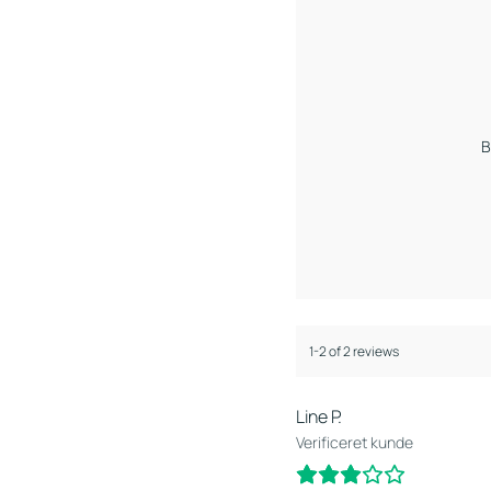
B
1-2 of 2 reviews
Line P.
Verificeret kunde