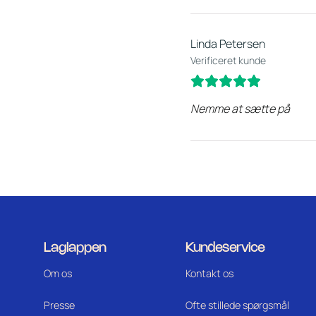
Linda Petersen
Verificeret kunde
Nemme at sætte på
Laglappen
Kundeservice
Om os
Kontakt os
Press
e
Ofte stillede spørgsmål