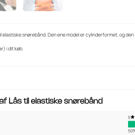
 til elastiske snørebånd. Den ene model er cylinderformet, og 
) i dit køb.
 af
Lås til elastiske snørebånd
5
50