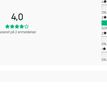
4
0%
4,0
3
50
aseret på 2 anmeldelser
2
0%
1
0%