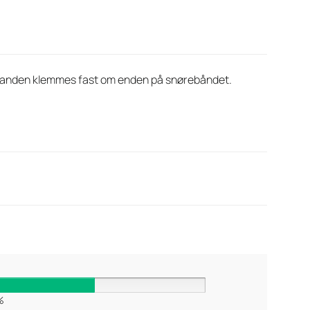
den anden klemmes fast om enden på snørebåndet.
%