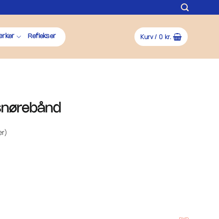
Kurv /
0
kr.
rker
Reflekser
e snørebånd
er)
val: