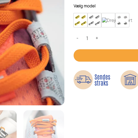
Vælg model
Lås til elastiske snørebånd antal