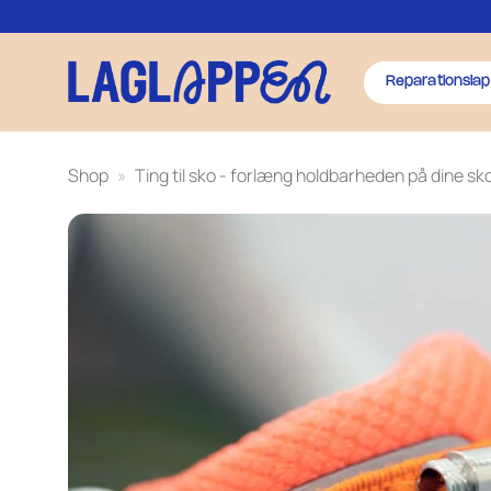
Fortsæt
til
indhold
Reparationslap
Shop
»
Ting til sko - forlæng holdbarheden på dine sk