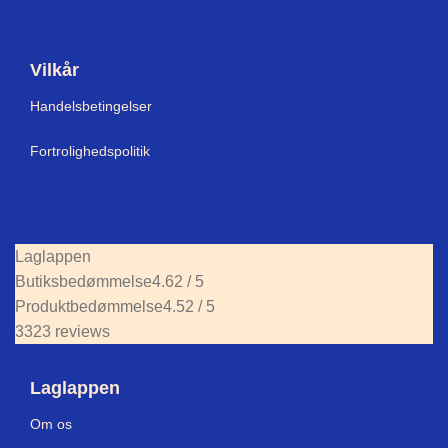
Vilkår
Handelsbetingelser
Fortrolighedspolitik
Laglappen
Butiksbedømmelse
4.62 / 5
Produktbedømmelse
4.52 / 5
3323 reviews
Laglappen
Om os