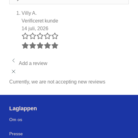
Villy A.
Verificeret kunde
14 juli, 2026
Add a review
Currently, we are not accepting new reviews
Laglappen
Om os
Press
e