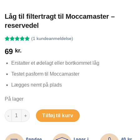
Låg til filtertragt til Moccamaster –
reservedel
(
1
kundeanmeldelse)
Bedømt
1
69
kr.
som
5
ud
af 5 baseret
på
Erstatter et ødelagt eller bortkommet låg
kundebedømmelse
Testet pasform til Moccamaster
Lægges nemt på plads
På lager
Låg til filtertragt til Moccamaster – reservedel antal
Tilføj til kurv