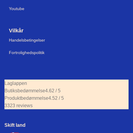
Youtube
Vilkår
Handelsbetingelser
Fortrolighedspolitik
Laglappen
Butiksbedømmelse
4.62 / 5
Produktbedømmelse
4.52 / 5
3323 reviews
Skift land