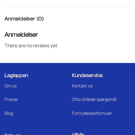
Anmeldelser (0)
Anmeldelser
There are no reviews yet
Laglappen
Kundeservice
Om os
Kontakt os
Press
e
Ofte stillede spørgsmål
Blog
Fortrydelsesformular