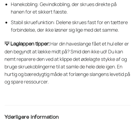
Hanekobling: Gevindkobling, der skrues direkte på
hanen for et sikkert fæste.
Stabil skruefunktion: Delene skrues fast for en tættere
forbindelse, der ikke løsner sig lige med det samme.
Har din haveslange fået et hul eller er
💡 Laglappen tipper:
den begyndt at lække midt på? Smid den ikke ud! Du kan
nemt reparere den ved at klippe det ødelagte stykke af og
bruge skruekoblingerne til at samle de hele dele igen. En
hurtig og bæredygtig måde at forlænge slangens levetid på
og spare ressourcer.
Yderligere information