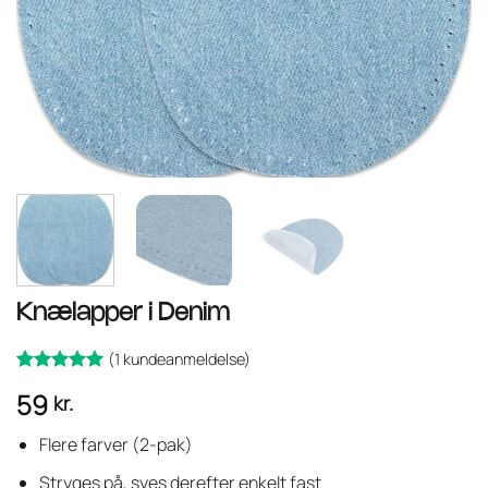
Knælapper i Denim
(
1
kundeanmeldelse)
Bedømt
1
59
kr.
som
ud
5
af 5 baseret
på
Flere farver (2-pak)
kundebedømmelse
Stryges på, syes derefter enkelt fast