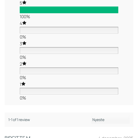
5
100%
4
0%
3
0%
2
0%
1
0%
1-1 of 1 review