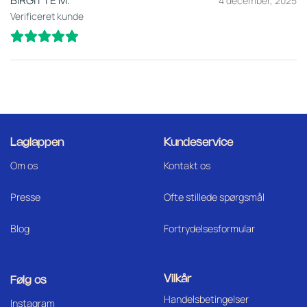
BIRGITTE M.
4 december, 2025
Verificeret kunde
Laglappen
Kundeservice
Om os
Kontakt os
Press
e
Ofte stillede spørgsmål
Blog
Fortrydelsesformular
Vilkår
Følg os
Handelsbetingelser
I
nstagram