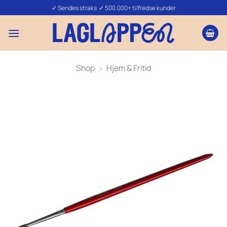
Fortsæt
✓ Sendes straks ✓ 500.000+ tilfredse kunder
til
indhold
Shop
»
Hjem & Fritid