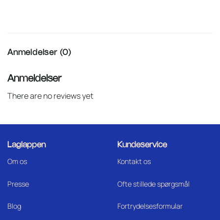
Anmeldelser (0)
Anmeldelser
There are no reviews yet
Laglappen
Kundeservice
Om os
Kontakt os
Press
e
Ofte stillede spørgsmål
Blog
Fortrydelsesformular