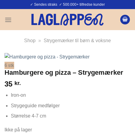
Fortsæt
✓ Sendes straks ✓ 500.000+ tilfredse kunder
til
indhold
Shop
»
Strygemærker til børn & voksne
6 stk
Hamburgere og pizza – Strygemærker
35
kr.
Iron-on
Strygeguide medfølger
Størrelse 4-7 cm
Ikke på lager