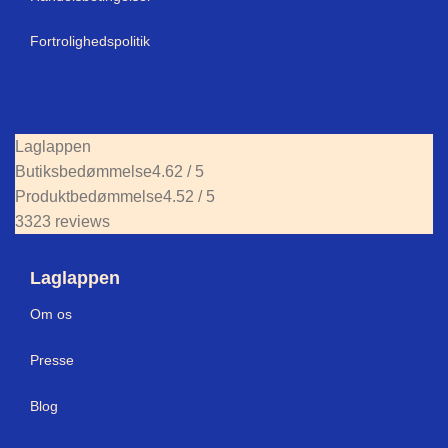
Fortrolighedspolitik
Laglappen
Butiksbedømmelse
4.62 / 5
Produktbedømmelse
4.52 / 5
3323 reviews
Laglappen
Om os
Press
e
Blog