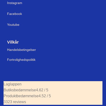
I
nstagram
Facebook
Youtube
Vilkår
Handelsbetingelser
Fortrolighedspolitik
Laglappen
Butiksbedømmelse
4.62 / 5
Produktbedømmelse
4.52 / 5
3323 reviews