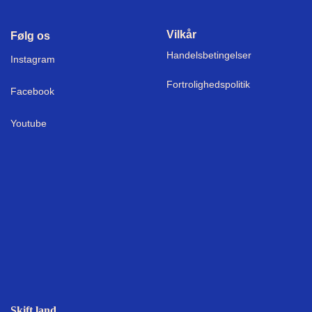
Vilkår
Følg os
Handelsbetingelser
I
nstagram
Fortrolighedspolitik
Facebook
Youtube
Skift land