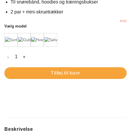
Til snørebånd, hoodies og træningsbukser
2 par + mini-skruetrækker
RYD
Vælg model
Metalender til snørebånd – Forny og reparér snøreenden antal
Tilføj til kurv
Beskrivelse