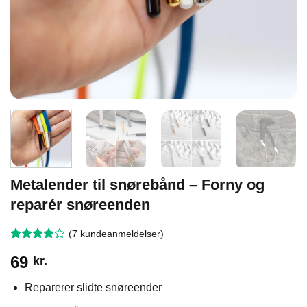
Metalender til snørebånd – Forny og
reparér snøreenden
(
7
kundeanmeldelser)
Bedømt
7
69
kr.
som
4.14
ud af 5
baseret på
Reparerer slidte snøreender
kundebedømmelser