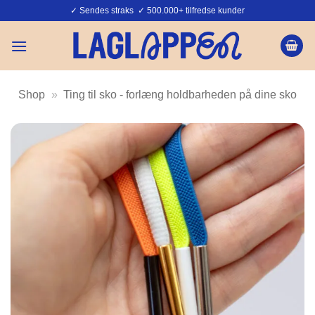
Fortsæt
✓ Sendes straks ✓ 500.000+ tilfredse kunder
til
indhold
Shop
»
Ting til sko - forlæng holdbarheden på dine sko