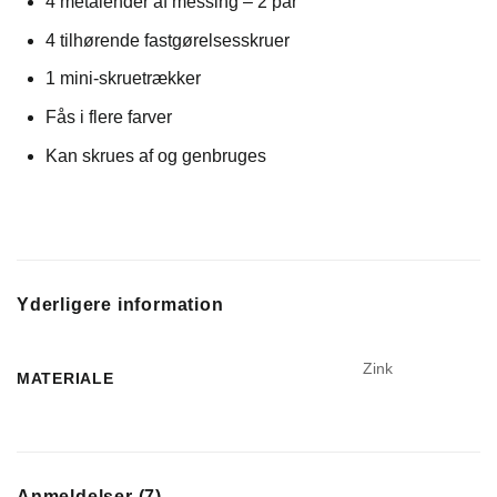
4 metalender af messing – 2 par
4 tilhørende fastgørelsesskruer
1 mini-skruetrækker
Fås i flere farver
Kan skrues af og genbruges
Yderligere information
Zink
MATERIALE
Anmeldelser (7)