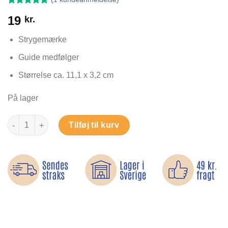
Bedømt
1
19
kr.
som
5
ud
af 5 baseret
på
Strygemærke
kundebedømmelse
Guide medfølger
Størrelse ca. 11,1 x 3,2 cm
På lager
Forgyldte vinger - Strygemærke antal
Tilføj til kurv