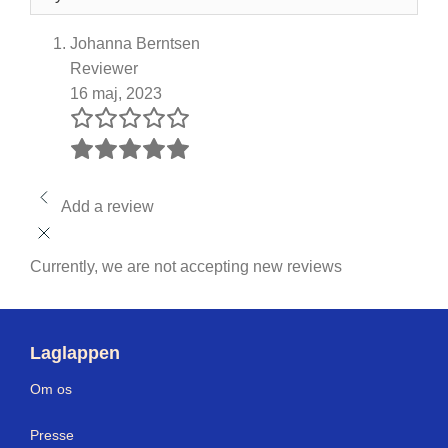
Johanna Berntsen
Reviewer
16 maj, 2023
Add a review
Currently, we are not accepting new reviews
Laglappen
Om os
Press
e