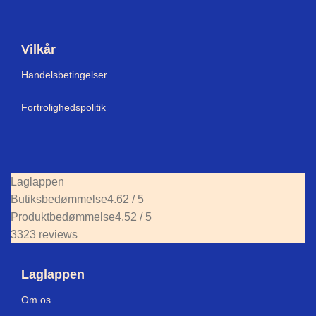
Vilkår
Handelsbetingelser
Fortrolighedspolitik
Laglappen
Butiksbedømmelse
4.62 / 5
Produktbedømmelse
4.52 / 5
3323 reviews
Laglappen
Om os