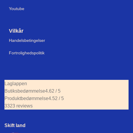
Youtube
Vilkår
Handelsbetingelser
Fortrolighedspolitik
Laglappen
Butiksbedømmelse
4.62 / 5
Produktbedømmelse
4.52 / 5
3323 reviews
Skift land