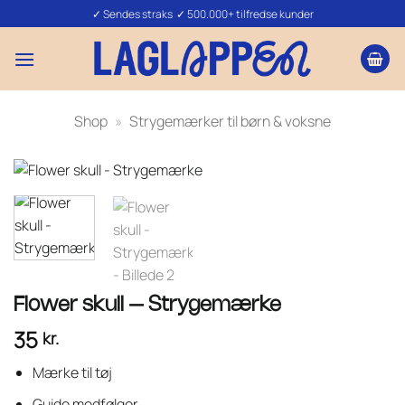
Fortsæt
✓ Sendes straks ✓ 500.000+ tilfredse kunder
til
indhold
Shop
»
Strygemærker til børn & voksne
Flower skull – Strygemærke
35
kr.
Mærke til tøj
Guide medfølger