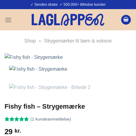
Fortsæt
✓ Sendes straks ✓ 500.000+ tilfredse kunder
til
indhold
Shop
»
Strygemærker til børn & voksne
Fishy fish – Strygemærke
(
1
kundeanmeldelse)
Bedømt
1
29
kr.
som
5
ud