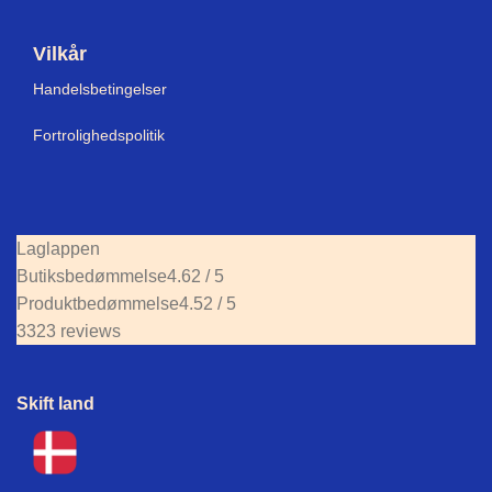
Vilkår
Handelsbetingelser
Fortrolighedspolitik
Laglappen
Butiksbedømmelse
4.62 / 5
Produktbedømmelse
4.52 / 5
3323 reviews
Skift land