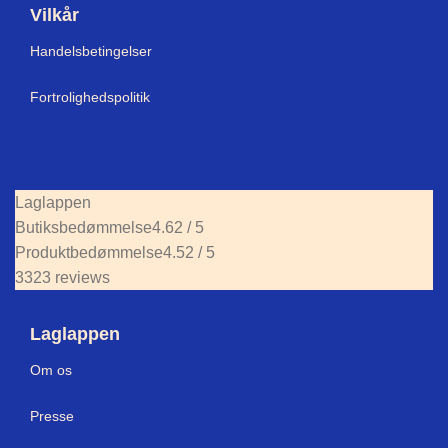
Vilkår
Handelsbetingelser
Fortrolighedspolitik
Laglappen
Butiksbedømmelse
4.62 / 5
Produktbedømmelse
4.52 / 5
3323 reviews
Laglappen
Om os
Press
e