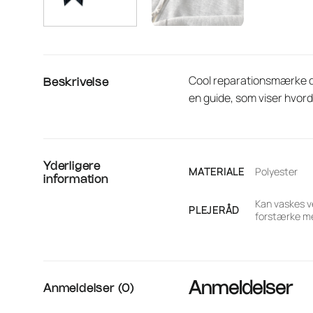
Cool reparationsmærke der 
Beskrivelse
en guide, som viser hvor
Yderligere
MATERIALE
Polyester
information
Kan vaskes v
PLEJERÅD
forstærke me
Anmeldelser
Anmeldelser (0)