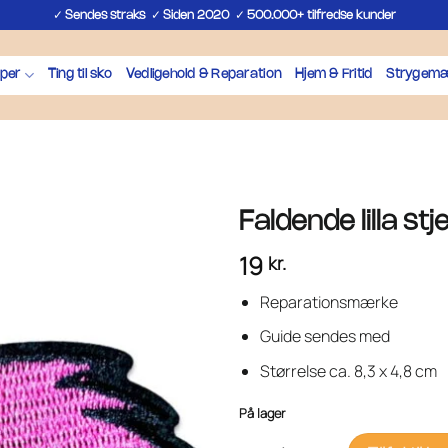
✓
✓
✓
Sendes straks
Siden 2020
500.000+ tilfredse kunder
per
Ting til sko
Vedligehold & Reparation
Hjem & Fritid
Strygemæ
Faldende lilla s
19
kr.
Reparationsmærke
Guide sendes med
Størrelse ca. 8,3 x 4,8 cm
På lager
Faldende lilla stjerne - Strygemæ