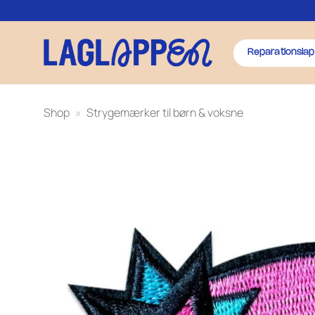
Fortsæt
til
indhold
Reparationslap
Shop
»
Strygemærker til børn & voksne