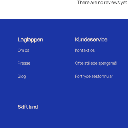
There are no reviews yet
Laglappen
Kundeservice
Om os
Kontakt os
Press
e
Ofte stillede spørgsmål
Blog
Fortrydelsesformular
Skift land