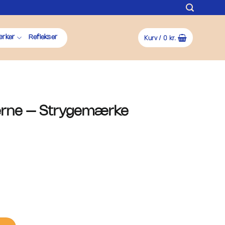
Kurv /
0
kr.
rker
Reflekser
tjerne – Strygemærke
rke antal