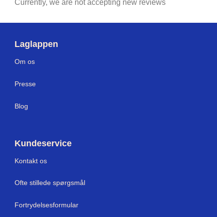
Currently, we are not accepting new reviews
Laglappen
Om os
Press
e
Blog
Kundeservice
Kontakt os
Ofte stillede spørgsmål
Fortrydelsesformular