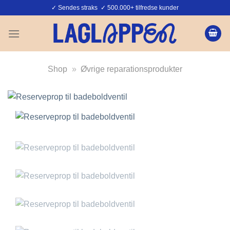
Fortsæt
✓ Sendes straks ✓ 500.000+ tilfredse kunder
til
indhold
Shop
»
Øvrige reparationsprodukter