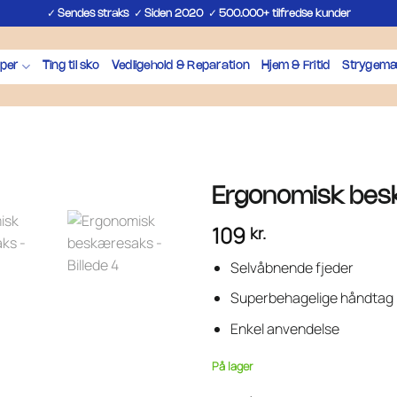
✓
✓
✓
Sendes straks
Siden 2020
500.000+ tilfredse kunder
per
Ting til sko
Vedligehold & Reparation
Hjem & Fritid
Strygemæ
Ergonomisk be
109
kr.
Selvåbnende fjeder
Superbehagelige håndtag
Enkel anvendelse
På lager
Ergonomisk beskæresaks antal