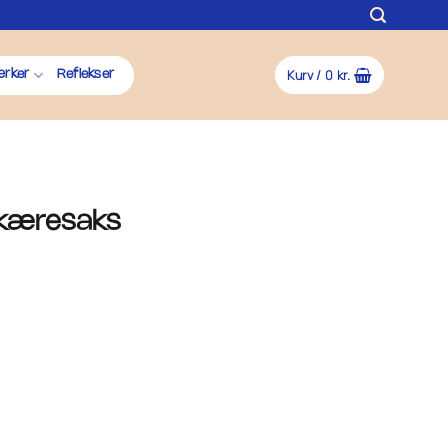
Kurv /
0
kr.
rker
Reflekser
skæresaks