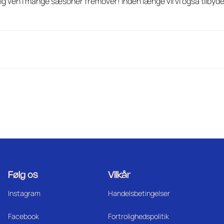
lig ven i mange sæsoner fremover! Inden længe vil vi også tilbyd
Følg os
Vilkår
Instagram
Handelsbetingelser
Facebook
Fortrolighedspolitik