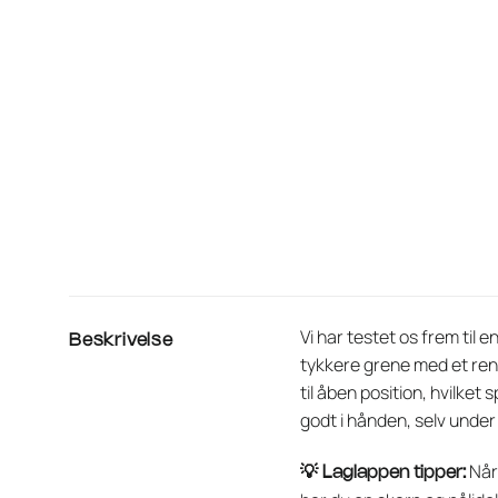
Vi har testet os frem til e
Beskrivelse
tykkere grene med et rent
til åben position, hvilke
godt i hånden, selv under
Når 
💡 Laglappen tipper: