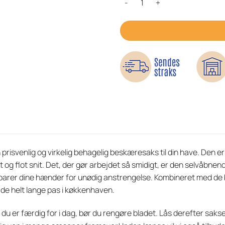
n prisvenlig og virkelig behagelig beskæresaks til din have. Den er 
 og flot snit. Det, der gør arbejdet så smidigt, er den selvåbnend
t sparer dine hænder for unødig anstrengelse. Kombineret med de 
 de helt lange pas i køkkenhaven.
du er færdig for i dag, bør du rengøre bladet. Lås derefter sak