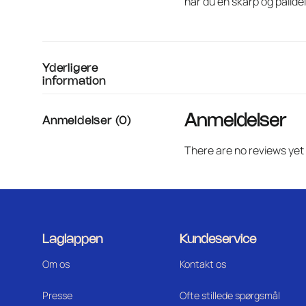
har du en skarp og pålide
Yderligere
information
Anmeldelser
Anmeldelser (0)
There are no reviews yet
Laglappen
Kundeservice
Om os
Kontakt os
Press
e
Ofte stillede spørgsmål