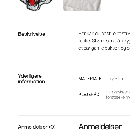
Her kan du bestille et st
Beskrivelse
taske. Størrelsen på stry
et par gamle bukser, og d
Yderligere
MATERIALE
Polyester
information
Kan vaskes v
PLEJERÅD
forstærke me
Anmeldelser
Anmeldelser (0)