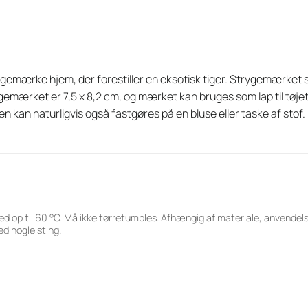
rygemærke hjem, der forestiller en eksotisk tiger. Strygemærket st
gemærket er 7,5 x 8,2 cm, og mærket kan bruges som lap til tøjet
en kan naturligvis også fastgøres på en bluse eller taske af stof.
ed op til 60 °C. Må ikke tørretumbles. Afhængig af materiale, anvende
d nogle sting.