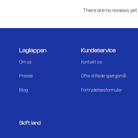
There are no reviews yet
Laglappen
Kundeservice
Om os
Kontakt os
Press
e
Ofte stillede spørgsmål
Blog
Fortrydelsesformular
Skift land