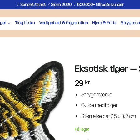
✓
✓
✓
Sendes straks
Siden 2020
500.000+ tilfredse kunder
per
Ting til sko
Vedligehold & Reparation
Hjem & Fritid
Strygemæ
Eksotisk tiger 
29
kr.
Strygemærke
Guide medfølger
Størrelse ca. 7,5 x 8,2 cm
På lager
Eksotisk tiger - Strygemærke ant