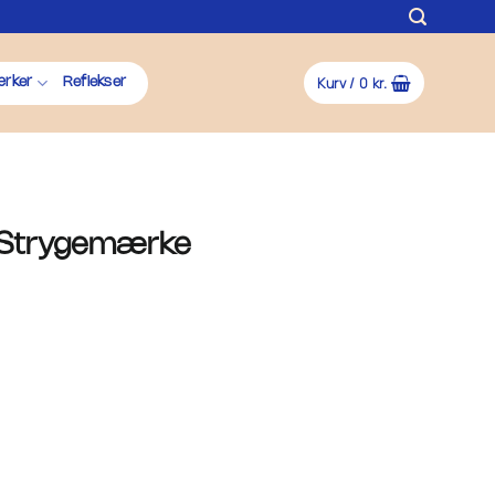
Kurv /
0
kr.
rker
Reflekser
– Strygemærke
al