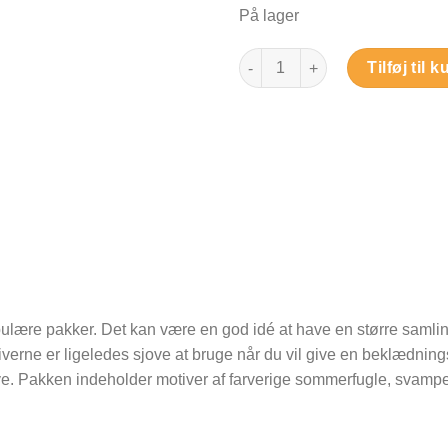
På lager
Dyrevenner - Strygemærker ant
Tilføj til k
ulære pakker. Det kan være en god idé at have en større saml
iverne er ligeledes sjove at bruge når du vil give en beklædning
. Pakken indeholder motiver af farverige sommerfugle, svampe, gi