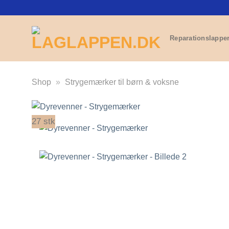
Fortsæt
til
indhold
Reparationslappe
Shop
»
Strygemærker til børn & voksne
27 stk