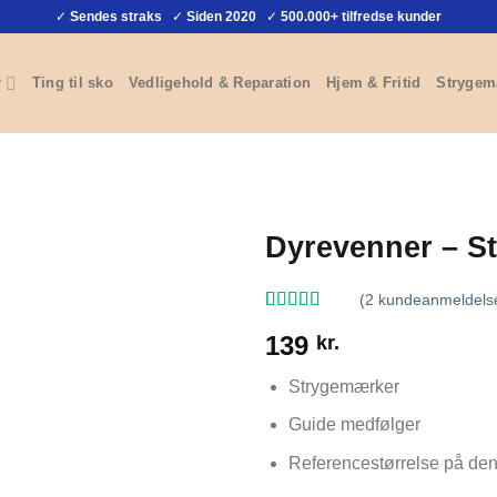
✓
Sendes straks
✓
Siden 2020
✓
500.000+ tilfredse kunder
r
Ting til sko
Vedligehold & Reparation
Hjem & Fritid
Strygem
Dyrevenner – S
(
2
kundeanmeldels
Bedømt som
2
139
kr.
5
ud af 5
baseret på
kundebedømmelser
Strygemærker
Guide medfølger
Referencestørrelse på den 