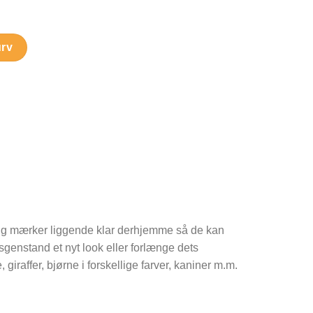
al
urv
ing mærker liggende klar derhjemme så de kan
sgenstand et nyt look eller forlænge dets
raffer, bjørne i forskellige farver, kaniner m.m.