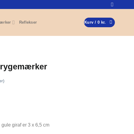
ærker
Reflekser
Kurv /
0
kr.
trygemærker
er)
gule giraf er 3 x 6,5 cm