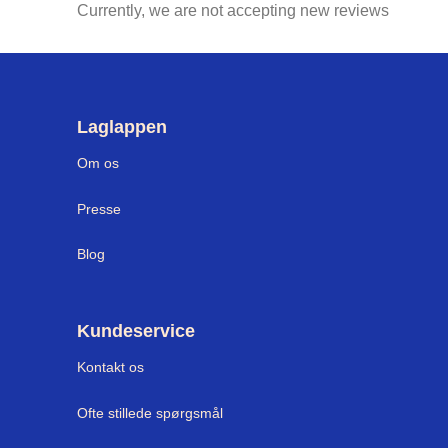
Currently, we are not accepting new reviews
Laglappen
Om os
Press
e
Blog
Kundeservice
Kontakt os
Ofte stillede spørgsmål