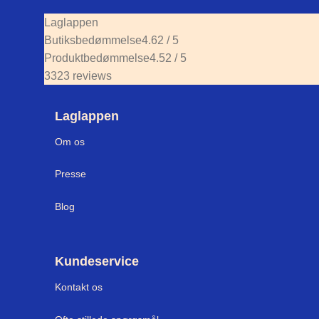
Laglappen
Butiksbedømmelse
4.62 / 5
Produktbedømmelse
4.52 / 5
3323 reviews
Laglappen
Om os
Press
e
Blog
Kundeservice
Kontakt os