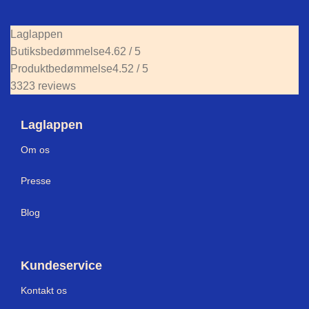
Laglappen
Butiksbedømmelse
4.62 / 5
Produktbedømmelse
4.52 / 5
3323 reviews
Laglappen
Om os
Press
e
Blog
Kundeservice
Kontakt os