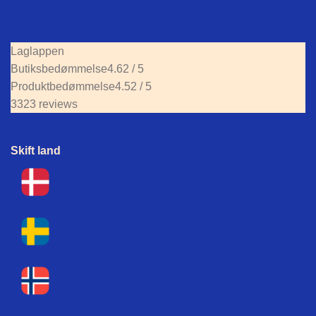
Laglappen
Butiksbedømmelse
4.62 / 5
Produktbedømmelse
4.52 / 5
3323 reviews
Skift land