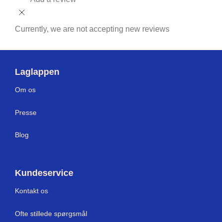
Currently, we are not accepting new reviews
Laglappen
Om os
Press
e
Blog
Kundeservice
Kontakt os
Ofte stillede spørgsmål