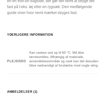
en en Iron-on bagside, der gør det nemt at stryge det
fast på f.eks. tøj eller en rygsæk. Den medfølgende
guide viser hvor nemt mærket stryges fast.
YDERLIGERE INFORMATION
Kan vaskes ved op til 60 °C. Må ikke
tørretumbles. Afhængig af materiale,
PLEJERÅD
anvendelsesområde og vask kan det desuden
blive nødvendigt at forstærke med nogle sting.
ANMELDELSER (1)